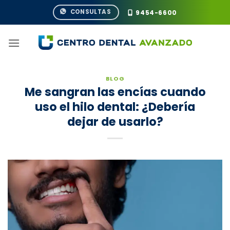
Saltar
CONSULTAS
9454-6600
al
contenido
BLOG
Me sangran las encías cuando
uso el hilo dental: ¿Debería
dejar de usarlo?