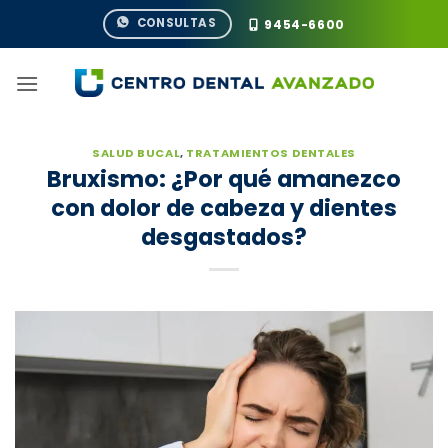
Saltar
CONSULTAS
9454-6600
al
contenido
SALUD BUCAL
,
TRATAMIENTOS DENTALES
Bruxismo: ¿Por qué amanezco
con dolor de cabeza y dientes
desgastados?