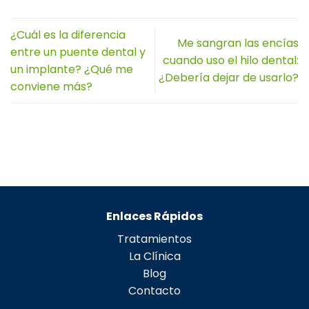
¿Cuál es la diferencia
Me sangran las encías
entre un puente dental y
cuando uso el hilo dental:
un implante? ¿Qué me
¿Debería dejar de usarlo?
conviene más?
Enlaces Rápidos
Tratamientos
La Clínica
Blog
Contacto