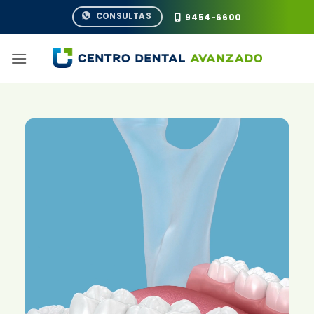
Saltar
CONSULTAS
9454-6600
al
contenido