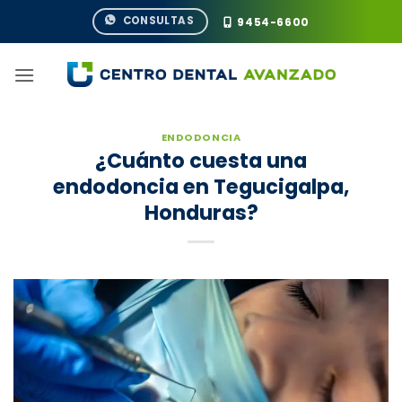
Saltar
CONSULTAS
9454-6600
al
contenido
ENDODONCIA
¿Cuánto cuesta una
endodoncia en Tegucigalpa,
Honduras?