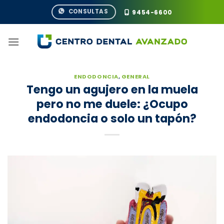
Saltar
CONSULTAS
9454-6600
al
contenido
ENDODONCIA
,
GENERAL
Tengo un agujero en la muela
pero no me duele: ¿Ocupo
endodoncia o solo un tapón?