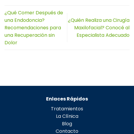
¿Qué Comer Después de
una Endodoncia?
¿Quién Realiza una Cirugía
Recomendaciones para
Maxilofacial? Conocé al
una Recuperación sin
Especialista Adecuado
Dolor
Enlaces Rápidos
Tratamientos
La Clínica
Blog
Contacto