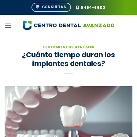
Saltar
CONSULTAS
9454-6600
al
contenido
TRATAMIENTOS DENTALES
¿Cuánto tiempo duran los
implantes dentales?