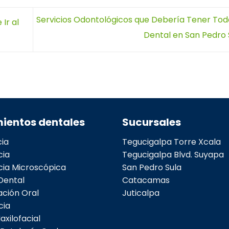
Servicios Odontológicos que Debería Tener Tod
Ir al
Dental en San Pedro
ientos dentales
Sucursales
ia
Tegucigalpa Torre Xcala
cia
Tegucigalpa Blvd. Suyapa
ia Microscópica
San Pedro Sula
Dental
Catacamas
ación Oral
Juticalpa
cia
axilofacial