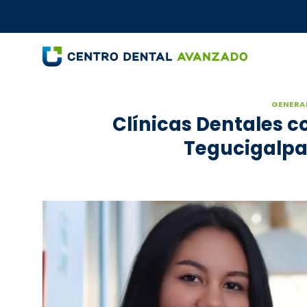
Saltar
al
contenido
GENERA
Clínicas Dentales c
Tegucigalpa