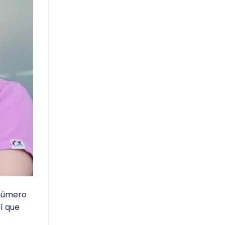
 número
tí que