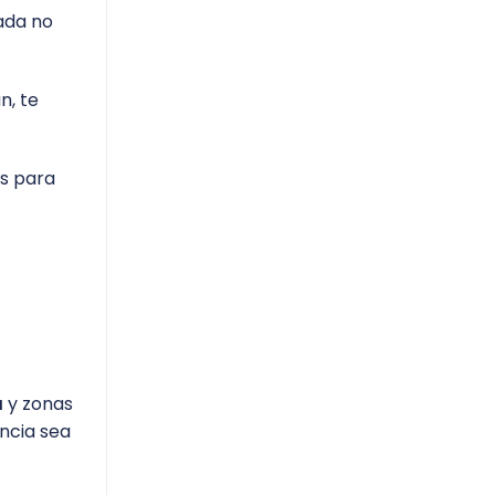
ada no
n, te
s para
a
y zonas
ncia sea