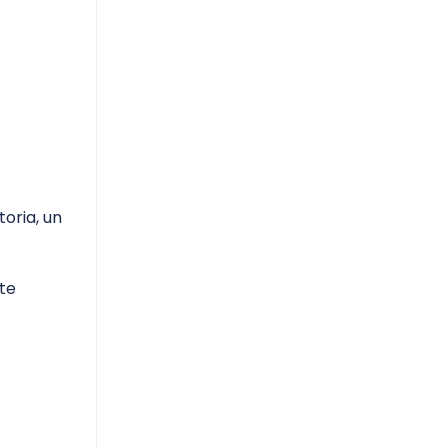
oria, un
 te