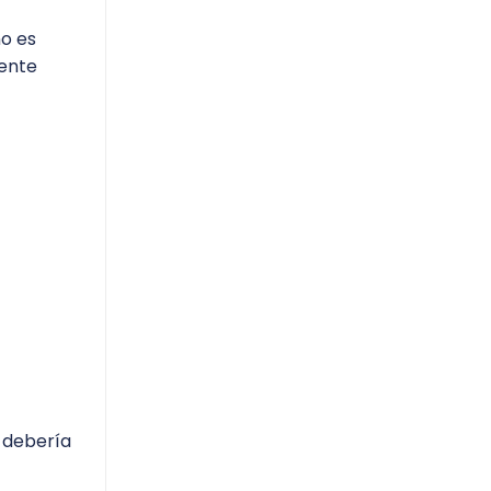
no es
mente
 debería