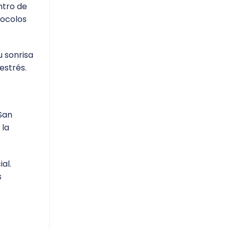
ntro de
tocolos
 sonrisa
estrés.
San
 la
ial.
s