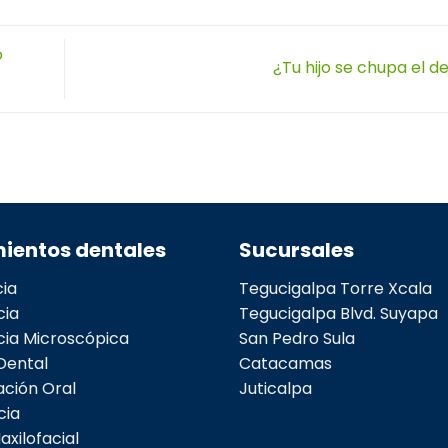
o
¿Tu hijo se chupa el 
ientos dentales
Sucursales
ia
Tegucigalpa Torre Xcala
cia
Tegucigalpa Blvd. Suyapa
ia Microscópica
San Pedro Sula
Dental
Catacamas
ación Oral
Juticalpa
cia
axilofacial