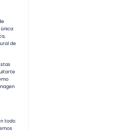
de
 única
ca,
ural de
Estas
uitarte
cómo
 imagen
on todo.
 hemos